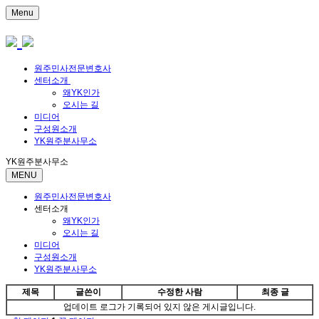
Menu
원주민사전문변호사
센터소개
왜YK인가
오시는 길
미디어
구성원소개
YK원주분사무소
YK원주분사무소
MENU
원주민사전문변호사
센터소개
왜YK인가
오시는 길
미디어
구성원소개
YK원주분사무소
제목
글쓴이
수정한 사람
최종 글
업데이트 로그가 기록되어 있지 않은 게시글입니다.